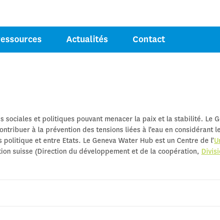
Jump to navigation
COMPÉTENCES
ressources
Actualités
Contact
OUR LA PAIX
és sociales et politiques pouvant menacer la paix et la stabilité. Le 
ribuer à la prévention des tensions liées à l’eau en considérant le
s politique et entre Etats. Le Geneva Water Hub est un Centre de l’
U
ation suisse (Direction du développement et de la coopération,
Divis