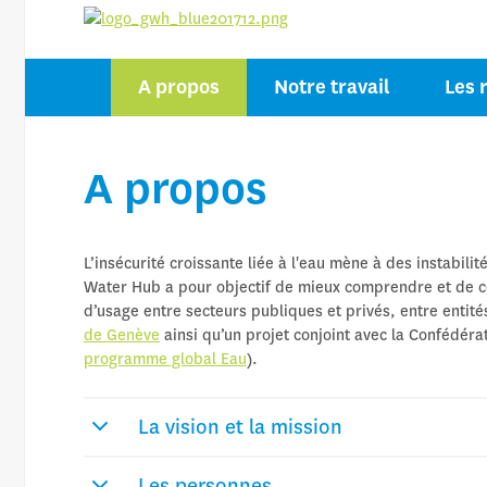
CENTRE DE 
A propos
Notre travail
Les 
SUR L’EAU P
A propos
L’insécurité croissante liée à l'eau mène à des instabilit
Water Hub a pour objectif de mieux comprendre et de cont
d’usage entre secteurs publiques et privés, entre entité
de Genève
ainsi qu’un projet conjoint avec la Confédér
programme global Eau
).
La vision et la mission
Les personnes