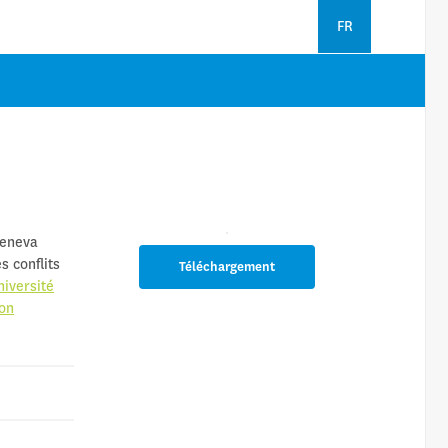
FR
Geneva
s conflits
Téléchargement
niversité
ion