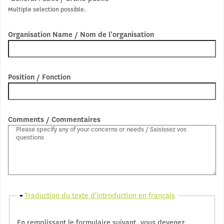
Multiple selection possible.
Organisation Name / Nom de l'organisation
Position / Fonction
Comments / Commentaires
Hide
Traduction du texte d'introduction en français
En remplissant le formulaire suivant, vous devenez